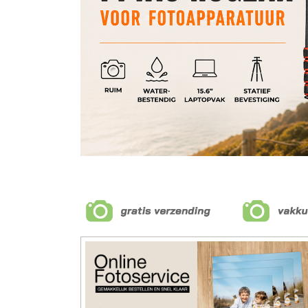
DJI Osmo Pocket 4
De nieuwe DJI Osmo Pocket 4 is nu nog krac
intern geheugen en een langere gebruiksduur 