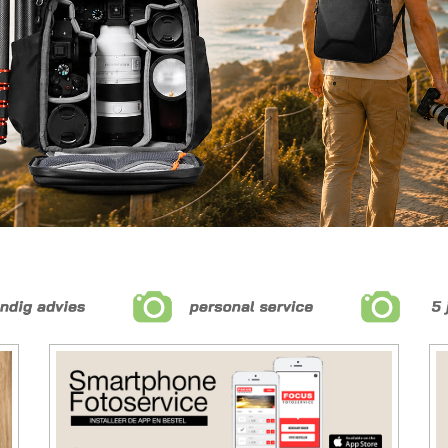
htiger met 107 GB
van de accu.