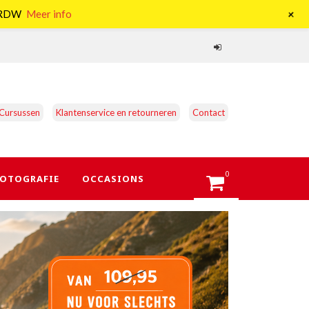
+
e RDW
Meer info
Cursussen
Klantenservice en retourneren
Contact
0
OTOGRAFIE
OCCASIONS