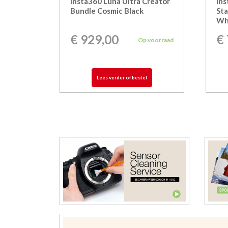
Insta360 Luna Ultra Creator
Ins
Bundle Cosmic Black
Sta
Wh
€
929,00
€
Op voorraad
Lees verder of bestel