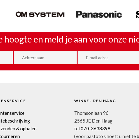
de hoogte en meld je aan voor onze n
TENSERVICE
WINKEL DEN HAAG
antenservice
Thomsonlaan 96
tebeschrijving
2565 JE Den Haag
rzenden & ophalen
tel
070-3638398
tourneren
(Voor pasfoto’s hoeft u niet te 