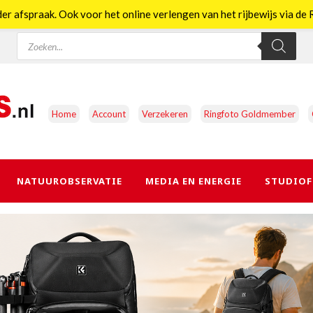
er afspraak. Ook voor het online verlengen van het rijbewijs via d
Producten
zoeken
Home
Account
Verzekeren
Ringfoto Goldmember
NATUUROBSERVATIE
MEDIA EN ENERGIE
STUDIOF