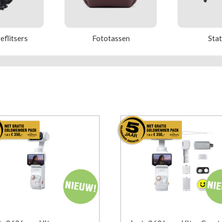
flitsers
Fot
otassen
Sta