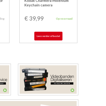
or
Kodak Charmera Millenium
Keychain camera
€
39,99
ling
Op voorraad
Lees verder of bestel