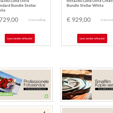
ta360 Luna Ultra
Insta360 Luna Ultra Creat
ndard Bundle Stellar
Bundle Stellar White
ite
729,00
€
929,00
In bestelling
In bestel
Lees verder of bestel
Lees verder of bestel